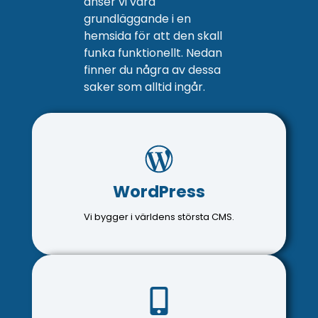
anser vi vara
grundläggande i en
hemsida för att den skall
funka funktionellt. Nedan
finner du några av dessa
saker som alltid ingår.
WordPress
WordPress är världens största CMS och över 40%
WordPress
av alla hemsidor är byggda i just WordPress. Detta
gör det till en trygg men samtidigt skalbar plattform.
Vi bygger i världens största CMS.
Mobil anpassad
Ofta får man betala massa extra för att hemsidan