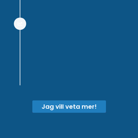
Sista steget är att ge er en
utbildning i er nya hemsida.
Gå igenom funktioner och
hur vi tänkt med dessa, samt
ge er en inblick i hur ni håller
er hemsida uppdaterad på
egen hand. Slutligen svarar vi
på alla frågor och
funderingar ni har kring
funktionaliteten.
Jag vill veta mer!