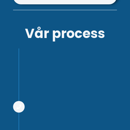
Vår process
Steg 1
Inledande möte
Ni börjar med ett inledande
möte med någon av våra
tekniska rådgivare. Detta för
att kunna avgöra om vi är en
bra match för varandra. Vi
går igenom er nuvarande
hemsida tillsammans med