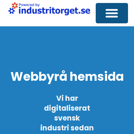
Sociala Medier
Webbyrå hemsida
Vi har
digitaliserat
svensk
industri sedan