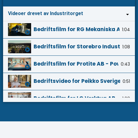
Videoer drevet av Industritorget
Bedriftsfilm for RG Mekaniska AB - Po
1:04
Bedriftsfilm for Storebro Industrier 
1:08
Bedriftsfilm for Protite AB - Powered 
0:43
Bedriftsvideo for Peikko Sverige AB -
0:51
Bedriftsfilm for LG Verktyg AB - Powe
1:08
Bedriftsfilm for Verktyg & Press i An
0:33
Kundereferanser for Industritorget S
4:32