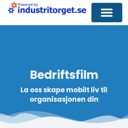
Sosiale medier
SEO-analyse
Kontakt oss
Bedriftsfilm
La oss skape
mobilt liv
til
organisasjonen din