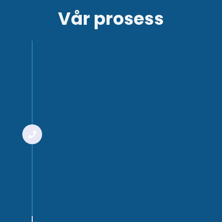
Vår prosess
Trinn 1
Innledende møte
Du starter med et
innledende møte med en av
våre tekniske rådgivere.
Dette er for å finne ut om vi
er en god match for
hverandre. Vi går gjennom
dine ambisjoner og mål for å
kunne ta det neste steget
sammen.