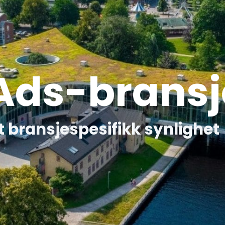
Ads-brans
t
bransjespesifikk
synlighet