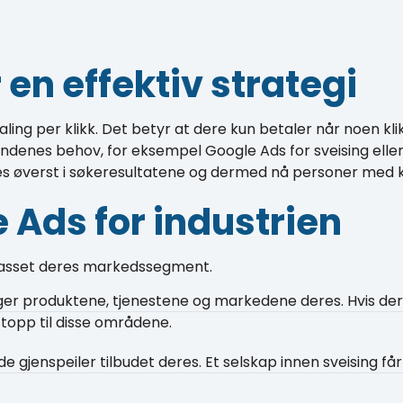
en effektiv strategi
ng per klikk. Det betyr at dere kun betaler når noen kli
ndenes behov, for eksempel Google Ads for sveising eller 
es øverst i søkeresultatene og dermed nå personer med k
 Ads for industrien
lpasset deres markedssegment.
ger produktene, tjenestene og markedene deres. Hvis dere 
ttopp til disse områdene.
e gjenspeiler tilbudet deres. Et selskap innen sveising få