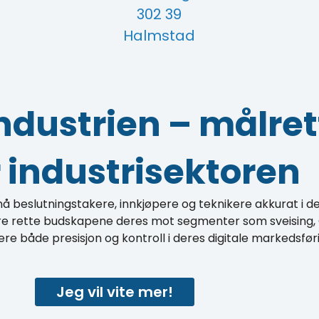
302 39
Halmstad
industrien – målret
 industrisektoren
 nå beslutningstakere, innkjøpere og teknikere akkurat i d
ere rette budskapene deres mot segmenter som sveising,
re både presisjon og kontroll i deres digitale markedsfør
Jeg vil vite mer!